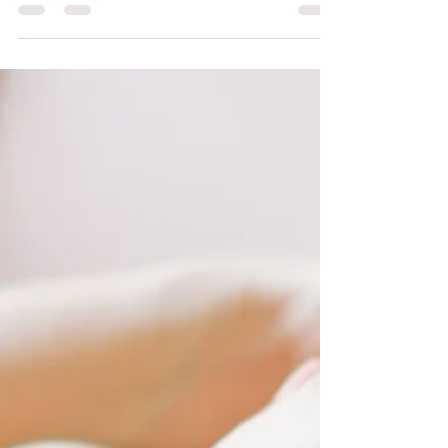
Carolina Germana
2 de set. de 2023
4 min de leitura
Mãe pediatra/pediatra Mãe
Está silêncio em casa. Acabo de deitar o M. no
berço e o A. adormeceu no sofá. Vim para o
alpendre de casa, ouvir o vento bater nas...