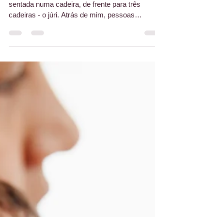
Carolina Germana
19 de abr. de 2024
10 min de leitura
O exame: o fim e o recomeço
Uma folha em branco à minha frente. Eu,
sentada numa cadeira, de frente para três
cadeiras - o júri. Atrás de mim, pessoas
sentadas a...