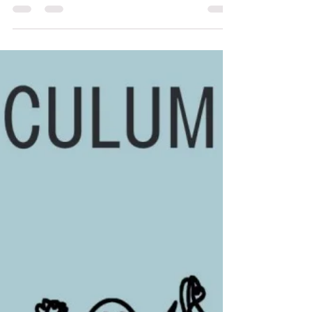
O recomeço: um internamento
na pediatria
Não fomos de ambulância, por uma questão de
minutos. Não fazia questão nenhuma de estar do
outro lado da barricada: mas aconteceu.
Quarto...