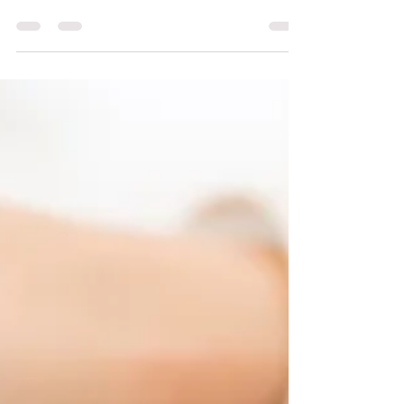
recordar. Recordar um tempo em que fomos só
nós os três, que brevemente deixará de existir....