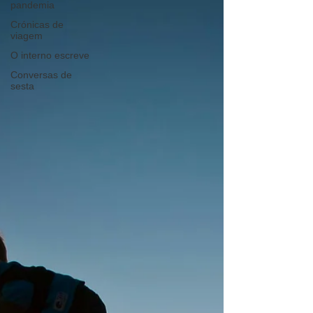
pandemia
Crónicas de
viagem
O interno escreve
Conversas de
sesta