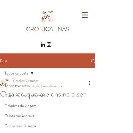
CRÓNI
C
ALINAS
Post
Todos os posts
Carolina Germana
Todos os posts
17 de jan. de 2022
3 min de leitura
O tanto que me ensina a ser
Diário de uma pandemia
Crónicas de viagem
O interno escreve
Conversas de sesta