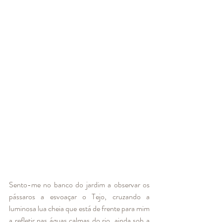
Sento-me no banco do jardim a observar os 
pássaros a esvoaçar o Tejo, cruzando a 
luminosa lua cheia que está de frente para mim 
a refletir nas águas calmas do rio, ainda sob a 