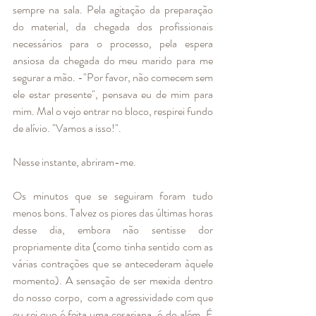
sempre na sala. Pela agitação da preparação 
do material, da chegada dos profissionais 
necessários para o processo, pela espera 
ansiosa da chegada do meu marido para me 
segurar a mão. -"Por favor, não comecem sem 
ele estar presente", pensava eu de mim para 
mim. Mal o vejo entrar no bloco, respirei fundo 
de alívio. "Vamos a isso!".
Nesse instante, abriram-me. 
Os minutos que se seguiram foram tudo 
menos bons. Talvez os piores das últimas horas 
desse dia, embora não sentisse dor 
propriamente dita (como tinha sentido com as 
várias contrações que se antecederam àquele 
momento). A sensação de ser mexida dentro 
do nosso corpo,  com a agressividade com que 
eu sei que é feita uma cesariana, é do além. É 