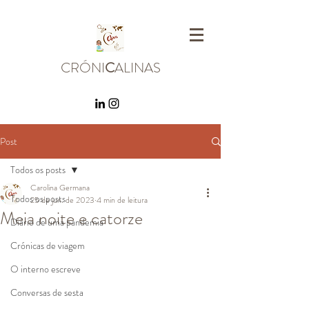
CRÓNI
C
ALINAS
Post
Todos os posts
Carolina Germana
Todos os posts
25 de jun. de 2023
4 min de leitura
Meia noite e catorze
Diário de uma pandemia
Crónicas de viagem
O interno escreve
Conversas de sesta