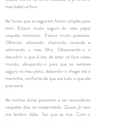
meu bebé cá fora. 
As horas que se seguiram foram simples para 
mim. Estava muito segura do meu papel 
naquele momento. Estava muito presente. 
Olhando, adorando, cheirando, tocando e 
admirando o meu filho. Observando-o a 
descobrir o que é isto de estar cá fora neste 
mundo, abraçando-o para que se sentisse 
seguro no meu peito, deixando-o chegar até à 
maminha, confiante de que era tudo o que ele 
precisaria. 
As minhas dores passaram a ser secundárias 
naqueles dias na maternidade. Quase já nem 
me lembro delas. Sei que as tive. Com o 
levante, com o movimento, com o tomar um 
duche, com as idas à casa de banho e a 