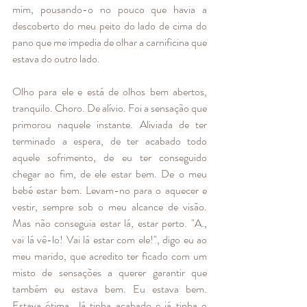
mim, pousando-o no pouco que havia a 
descoberto do meu peito do lado de cima do 
pano que me impedia de olhar a carnificina que 
estava do outro lado. 
Olho para ele e está de olhos bem abertos, 
tranquilo. Choro. De alívio. Foi a sensação que 
primorou naquele instante. Aliviada de ter 
terminado a espera, de ter acabado todo 
aquele sofrimento, de eu ter conseguido 
chegar ao fim, de ele estar bem. De o meu 
bebé estar bem. Levam-no para o aquecer e 
vestir, sempre sob o meu alcance de visão. 
Mas não conseguia estar lá, estar perto. "A., 
vai lá vê-lo! Vai lá estar com ele!", digo eu ao 
meu marido, que acredito ter ficado com um 
misto de sensações a querer garantir que 
também eu estava bem. Eu estava bem. 
Estava ótima. Já tinha acabado e já tinha o 