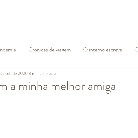
andemia
Crónicas de viagem
O interno escreve
C
 de set. de 2020
3 min de leitura
m a minha melhor amiga