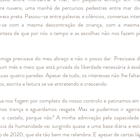
e nuvens, uma manhã de percursos pedestres entre mar do 
reia preta. Passou-se entre palavras e silêncios, conversas inte
u-se com a mesma descontração de criança, com a mesma 
erteza de que por nós o tempo e as escolhas não nos fazem pe
miga precisava do meu abraço e não o posso dar. Precisava d
 um mês e meio que está privada da liberdade necessária à ess
as quatro paredes. Apesar de tudo, os interesses não lhe faltam,
s, escrita e leitura se vai entretendo e crescendo.
ue nos fogem por completo do nosso controlo e patinamos em g
emos trança e aguardamos resgate. Mas se pudermos ir agarra
 o castelo, porque não? A minha admiração pela capacidade 
ência da humanidade vai surgindo quase a uma base diária e esta
o de 2020, que ela tão bem me relembra. E apesar de certas lá