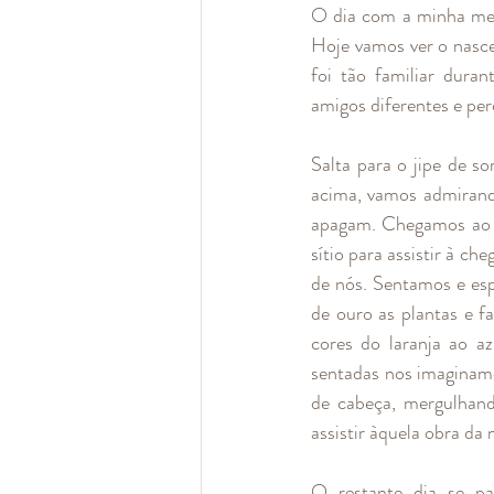
O dia com a minha melh
Hoje vamos ver o nasce
foi tão familiar dura
amigos diferentes e per
Salta para o jipe de so
acima, vamos admirando
apagam. Chegamos ao pi
sítio para assistir à ch
de nós. Sentamos e espe
de ouro as plantas e f
cores do laranja ao a
sentadas nos imaginamo
de cabeça, mergulhando
assistir àquela obra da 
O restante dia se p