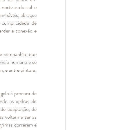
norte e do sul e 
rmináveis, abraços 
cumplicidade de 
rder a conexão e 
e companhia, que 
ência humana e se 
 e entre pintura, 
elo à procura de 
ndo as pedras do 
de adaptação, de 
s voltam a ser as 
grimas correrem e 