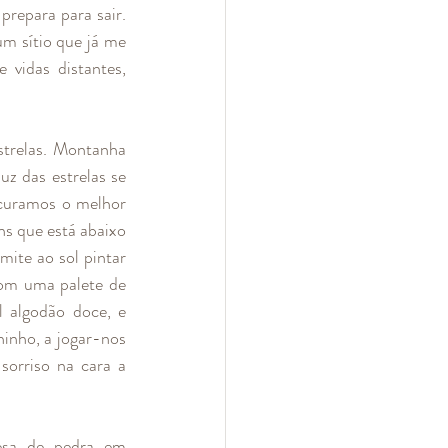
epara para sair. 
m sítio que já me 
vidas distantes, 
strelas. Montanha 
z das estrelas se 
curamos o melhor 
ns que está abaixo 
ite ao sol pintar 
com uma palete de 
 algodão doce, e 
inho, a jogar-nos 
orriso na cara a 
sa de pedra em 