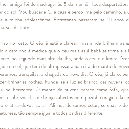
or amiga foi de madrugar às 5 da manhã. Toca despertador, pr
r do sol. Vou buscar a C. a casa e perco-me pelo caminho, a u
nte a minha adolescência. Entretanto passaram-se 10 anos de 
cursos distintos.
rriso no rosto. O céu já está a clarear, mas ainda brilham as e
 o caminho à medida que o céu mais azul bebé se torna e a lu
co, ao segundo mais alto da ilha, onde o céu é o limite. Pro
egada do sol, que terá de ultrapassar a barreira do manto de nuve
ramos, tranquilas, a chegada do novo dia. O céu, já claro, perm
azer brilhar as rochas. Funde-se a luz ao branco das nuvens, 
zul no horizonte. O manto de nuvens parece cama fofa, qual
s a sobrevoá-las de braços abertos com pozinho mágico da sin
 e atirando-as ao ar. Ali nos deixamos estar, serenas e de s
natureza, tão sempre igual e todos os dias diferente.
assou entre montanha e mar, um pequeno-almoço em me