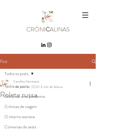
CRÓNI
C
ALINAS
Post
Todos os posts
Carolina Germana
Todos os posts
1 de nov. de 2020
3 min de leitura
Roleta russa
Diário de uma pandemia
Crónicas de viagem
O interno escreve
Conversas de sesta