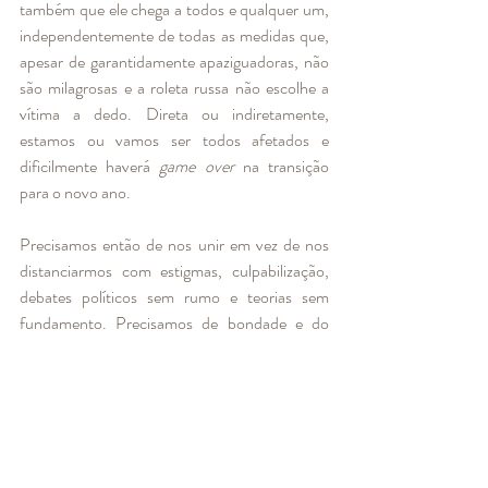
também que ele chega a todos e qualquer um, 
independentemente de todas as medidas que, 
apesar de garantidamente apaziguadoras, não 
são milagrosas e a roleta russa não escolhe a 
vítima a dedo. Direta ou indiretamente, 
estamos ou vamos ser todos afetados e 
dificilmente haverá 
game over
 na transição 
para o novo ano. 
Precisamos então de nos unir em vez de nos 
distanciarmos com estigmas, culpabilização, 
debates políticos sem rumo e teorias sem 
fundamento. Precisamos de bondade e do 
apoio incondicional dos nossos por perto. 
Precisamos de rastrear a informação que nos 
chega. De segurança e calma. Precisamos de 
razoabilidade e responsabilidade. Precisamos 
de fazer escolhas eventualmente mais difíceis. 
E precisamos de carinho, de afeto e de zelar 