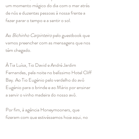
um momento mágico do dia com o mar atrás 
de nós e duzentas pessoas à nossa frente a 
fazer parar o tempo e a sentir o sol. 
Ao 
Bichinho Carpinteiro
 pelo guestbook que 
vamos preencher com as mensagens que nos 
têm chegado.
À Tia Luísa, Tio David e André Jardim 
Fernandes, pela noite no belíssimo Hotel Cliff 
Bay. Ao Tio Eugénio pelo verdelho do avô 
Eugénio para o brinde e ao Mário por ensinar 
a servir o vinho madeira do nosso avô. 
Por fim, à agência Honeymooners, que 
fizeram com que estivéssemos hoje aqui, no 
México, a celebrar o amor e a vida. 