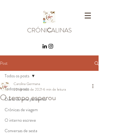
CRÓNI
C
ALINAS
Post
Todos os posts
Carolina Germana
Todos os posts
20 de out. de 2021
6 min de leitura
O tempo esperou
Diário de uma pandemia
Crónicas de viagem
O interno escreve
Conversas de sesta