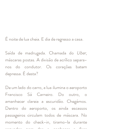
É noite de lua cheia. E dia de regresso a casa.
Saída de madrugada. Chamada do 
Uber
, 
máscaras postas. A divisão de acrílico separa-
nos do condutor. Os corações batem 
depressa. É desta? 
De um lado do carro, a lua ilumina o aeroporto 
Francisco Sá Carneiro. Do outro, o 
amanhecer clareia a escuridão. Chegámos. 
Dentro do aeroporto, os ainda escassos 
passageiros circulam todos de máscara. No 
momento do check-in, tiramo-la durante 
segundos para dar a conhecer a face 