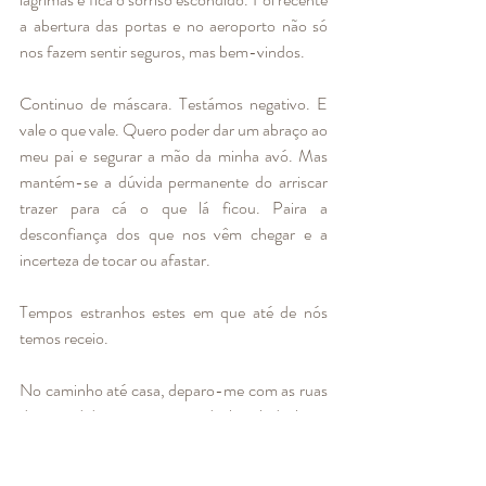
a abertura das portas e no aeroporto não só 
nos fazem sentir seguros, mas bem-vindos. 
Continuo de máscara. Testámos negativo. E 
vale o que vale. Quero poder dar um abraço ao 
meu pai e segurar a mão da minha avó. Mas 
mantém-se a dúvida permanente do arriscar 
trazer para cá o que lá ficou. Paira a 
desconfiança dos que nos vêm chegar e a 
incerteza de tocar ou afastar. 
Tempos estranhos estes em que até de nós 
temos receio.  
No caminho até casa, deparo-me com as ruas 
desimpedidas, os quartos de hotel de luzes 
apagadas, o porto sem navios de cruzeiro e a 
maioria dos restaurantes fechados.  