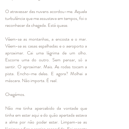
O atravessar das nuvens acordou-me. Aquela 
turbulência que me assustava em tempos, foi o 
reconhecer da chegada. Está quase.
Vêem-se as montanhas, a encosta e o mar. 
Vêem-se as casas espalhadas e o aeroporto a 
aproximar. Cai uma lágrima de um olho. 
Escorre uma do outro. Sem pensar, só a 
sentir. O aproximar. Mais. As rodas tocam a 
pista. Encho-me delas. E agora? Molhei a 
máscara. Não importa. É real. 
Chegámos. 
Não me tinha apercebido da vontade que 
tinha em estar aqui e do quão apertada estava 
a alma por não poder estar. Limpam-se as 
lágrimas e fica o sorriso escondido. Foi recente 