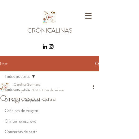
CRÓNI
C
ALINAS
Post
Todos os posts
Carolina Germana
Todos os posts
8 de jul. de 2020
3 min de leitura
O regresso a casa
Diário de uma pandemia
Crónicas de viagem
O interno escreve
Conversas de sesta