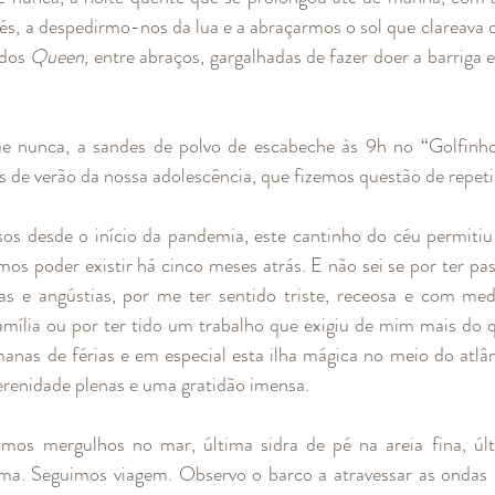
dos 
Queen
, entre abraços, gargalhadas de fazer doer a barriga e
e nunca, a sandes de polvo de escabeche às 9h no “Golfinho”
es de verão da nossa adolescência, que fizemos questão de repetir
s desde o início da pandemia, este cantinho do céu permitiu
s poder existir há cinco meses atrás. E não sei se por ter pas
zas e angústias, por me ter sentido triste, receosa e com med
amília ou por ter tido um trabalho que exigiu de mim mais do 
anas de férias e em especial esta ilha mágica no meio do atlân
erenidade plenas e uma gratidão imensa. 
imos mergulhos no mar, última sidra de pé na areia fina, últ
ma. Seguimos viagem. Observo o barco a atravessar as ondas e