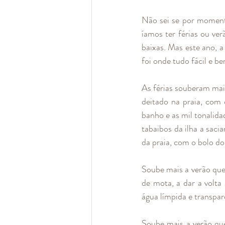
Não sei se por momento
íamos ter férias ou ve
baixas. Mas este ano, a 
foi onde tudo fácil e b
As férias souberam mai
deitado na praia, com
banho e as mil tonalida
tabaibos da ilha a saci
da praia, com o bolo do
Soube mais a verão que 
de mota, a dar a volta 
água límpida e transpar
Soube mais a verão qu