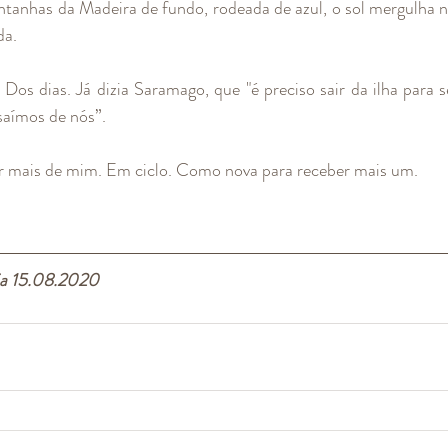
tanhas da Madeira de fundo, rodeada de azul, o sol mergulha no
da.
 Dos dias. Já dizia Saramago, que "é preciso sair da ilha para se
aímos de nós”.  
r mais de mim. Em ciclo. Como nova para receber mais um. 
ia 15.08.2020