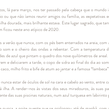
s, lá para março, nos ter passado pela cabeça que o mundo ia
rão ou que não íamos reunir amigos ou família, as expetativas 
ilha dourada, mais brilhante estava. Este lugar sagrado, que tan
em ficou neste ano atípico de 2020.
s a verão que nunca, com os pés bem enterrados na areia, com 
 o som e o cheiro das ondas a rebentar. Com a temperatura d
des de azul que pintam o quadro dos nove quilómetros de areal. 
arem e deliciarem a tarde, o copo de sidra ao final do dia ao so
 caco, milho frito e bife de atum ao jantar e a famosa “lambeca
nunca estar de óculos de sol na cara e cabelo ao vento, entre cu
à ilha. A render-nos às vistas dos seus miradouros, às suas pai
ente das suas piscinas naturais, num azul turquesa em labirinto 
e nunca, a noite quente que se prolongou até de manhã, com a