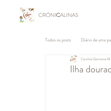
CRÓNI
C
ALINAS
Todos os posts
Diário de uma p
Carolina Germana
18
Ilha doura