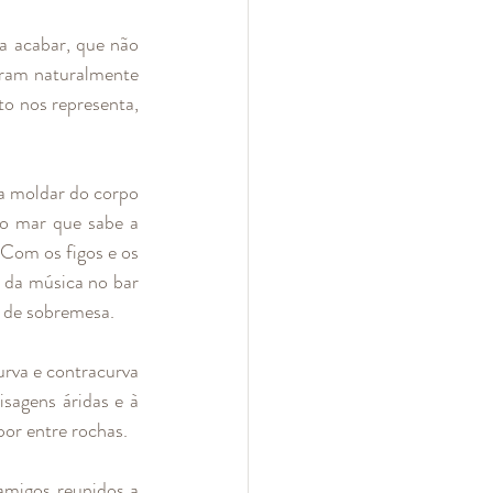
 acabar, que não 
eram naturalmente 
to nos representa, 
a moldar do corpo 
o mar que sabe a 
Com os figos e os 
m da música no bar 
” de sobremesa. 
rva e contracurva 
sagens áridas e à 
por entre rochas. 
migos reunidos a 