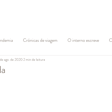
andemia
Crónicas de viagem
O interno escreve
C
 de ago. de 2020
2 min de leitura
da