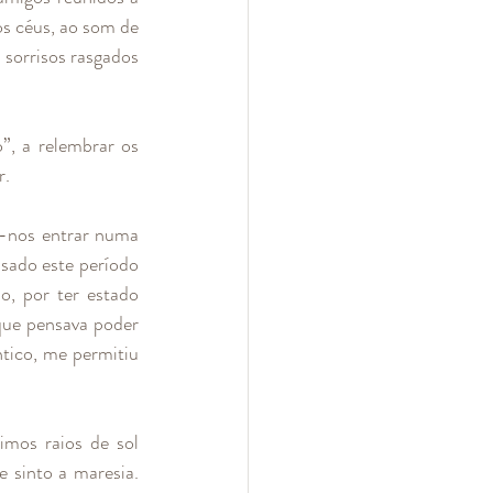
dançar até doerem os pés, a despedirmo-nos da lua e a abraçarmos o sol que clareava os céus, ao som de 
 sorrisos rasgados 
, a relembrar os 
. 
-nos entrar numa 
sado este período 
o, por ter estado 
que pensava poder 
tico, me permitiu 
imos raios de sol 
 sinto a maresia. 