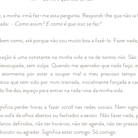
, a minha irmã fez-me esta pergunta. Respondi-lhe que não ia f
ada: 
- Como assim? E como é que isso se faz? 
 bem como, até porque não sou muito boa a fazê-lo. Fazer nada, 
ação é uma constante na minha vida e na de tantos nós. São r
desocupada, sem culpa. Quando me apercebo que nada faço, en
 atormenta por estar a ocupar mal o meu precioso tempo. 
ica que tem sido por mim treinada, inicialmente forçada e cad
 lhe dou espaço para entrar na roda-viva da minha vida.  
nifica perder horas a fazer 
scroll
 nas redes sociais. Nem signi
sofá de olhos abertos ou fechados a existir. Não fazer nada, pa
anos definidos, não ter horários, não ter agenda, não ter pressa
discutir ou agradar. Significa estar comigo. Só comigo. 