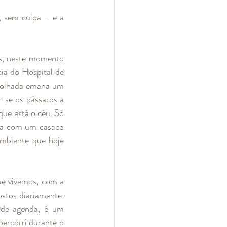
 sem culpa – e a 
s, neste momento 
ia do Hospital de 
molhada emana um 
-se os pássaros a 
ue está o céu. Só 
ida com um casaco 
mbiente que hoje 
ue vivemos, com a 
stos diariamente. 
 de agenda, é um 
ercorri durante o 