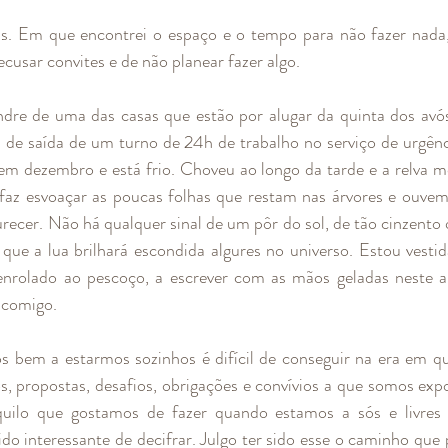
as. Em que encontrei o espaço e o tempo para não fazer nada,
cusar convites e de não planear fazer algo. 
ndre de uma das casas que estão por alugar da quinta dos avó
de saída de um turno de 24h de trabalho no serviço de urgênc
em dezembro e está frio. Choveu ao longo da tarde e a relva 
o faz esvoaçar as poucas folhas que restam nas árvores e ouvem
recer. Não há qualquer sinal de um pôr do sol, de tão cinzento q
 que a lua brilhará escondida algures no universo. Estou vest
enrolado ao pescoço, a escrever com as mãos geladas neste a
 comigo. 
s bem a estarmos sozinhos é difícil de conseguir na era em q
, propostas, desafios, obrigações e convívios a que somos expo
uilo que gostamos de fazer quando estamos a sós e livres
o interessante de decifrar. Julgo ter sido esse o caminho que p