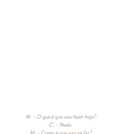
M: - O que é que vais fazer hoje? 
C: - Nada. 
M: - Como é que isso se faz? 