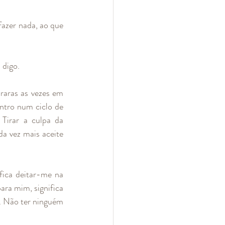
azer nada, ao que 
digo. 
aras as vezes em 
tro num ciclo de 
Tirar a culpa da 
a vez mais aceite 
fica deitar-me na 
ra mim, significa 
. Não ter ninguém 