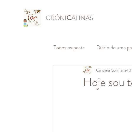
CRÓNI
C
ALINAS
Todos os posts
Diário de uma p
Carolina Germana
10
Hoje sou t