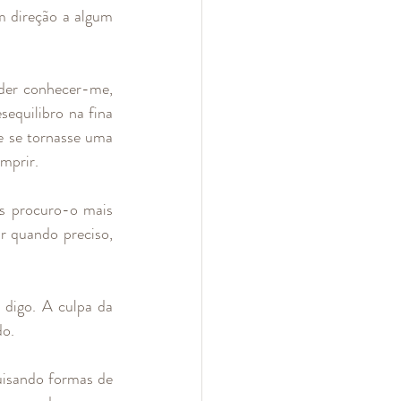
m direção a algum 
der conhecer-me, 
equilibro na fina 
e se tornasse uma 
mprir. 
es procuro-o mais 
r quando preciso, 
digo. A culpa da 
do.
uisando formas de 