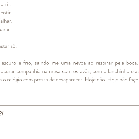
rrir. 
entir.
alhar.
arar.
star só. 
á escuro e frio, saindo-me uma névoa ao respirar pela boca.
rocurar companhia na mesa com os avós, com o lanchinho e as 
a o relógio com pressa de desaparecer. Hoje não. Hoje não faço
21