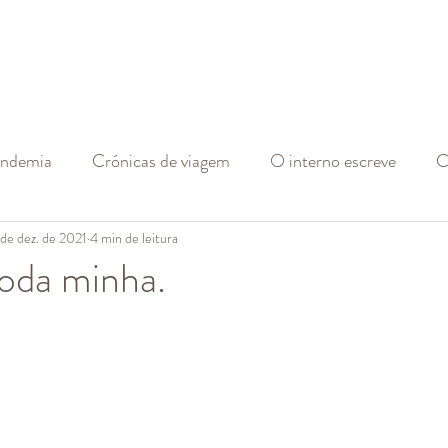
andemia
Crónicas de viagem
O interno escreve
C
 de dez. de 2021
4 min de leitura
oda minha.