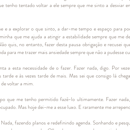
ue tenho tentado voltar a ele sempre que me sinto a desviar e
e e a explorar o que sinto, a dar-me tempo e espaço para po
inha que me ajuda a atingir a estabilidade sempre que me des
ão quis, no entanto, fazer desta pausa obrigação e recusei qu
enda para me trazer mais ansiedade sempre que não a pudesse cu
nta a esta necessidade de o fazer. Fazer nada, digo. Por vez
s tarde e às vezes tarde de mais. Mas sei que consigo lá chega
 de voltar a mim.
o que me tenho permitido fazê-lo ultimamente. Fazer nada, 
upado. Mas hoje dei-me a esse luxo. E raramente me arrepen
. Nada, fazendo planos e redefinindo agenda. Sonhando e pesq