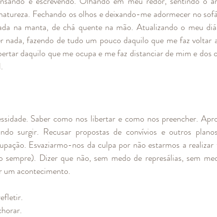
ensando e escrevendo. Olhando em meu redor, sentindo o a
 natureza. Fechando os olhos e deixando-me adormecer no sofá
ada na manta, de chá quente na mão. Atualizando o meu diá
r nada, fazendo de tudo um pouco daquilo que me faz voltar a
bertar daquilo que me ocupa e me faz distanciar de mim e dos o
. 
ssidade. Saber como nos libertar e como nos preencher. Apro
do surgir. Recusar propostas de convívios e outros planos.
upação. Esvaziarmo-nos da culpa por não estarmos a realizar 
ão sempre). Dizer que não, sem medo de represálias, sem me
er um acontecimento.
fletir.
chorar.