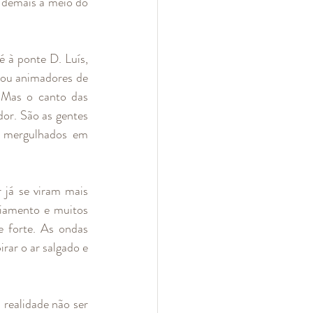
 demais a meio do 
 à ponte D. Luís, 
 ou animadores de 
Mas o canto das 
dor. São as gentes 
 mergulhados em 
já se viram mais 
iamento e muitos 
 forte. As ondas 
rar o ar salgado e 
realidade não ser 