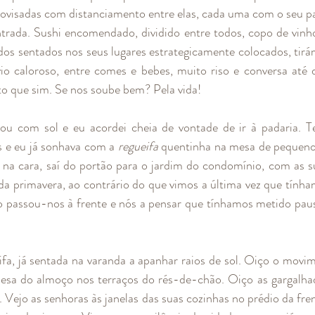
visadas com distanciamento entre elas, cada uma com o seu pa
ntrada. Sushi encomendado, dividido entre todos, copo de vinh
dos sentados nos seus lugares estrategicamente colocados, tirá
io caloroso, entre comes e bebes, muito riso e conversa até 
to que sim. Se nos soube bem? Pela vida! 
u com sol e eu acordei cheia de vontade de ir à padaria. 
s e eu já sonhava com a 
regueifa
 quentinha na mesa de pequeno
 na cara, saí do portão para o jardim do condomínio, com as su
 da primavera, ao contrário do que vimos a última vez que tínha
o passou-nos à frente e nós a pensar que tínhamos metido pau
fa, já sentada na varanda a apanhar raios de sol. Oiço o movim
mesa do almoço nos terraços do rés-de-chão. Oiço as gargalhad
. Vejo as senhoras às janelas das suas cozinhas no prédio da fre