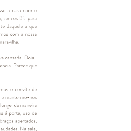
sso a casa com o 
 sem os B’s. para 
te daquele a que 
ámos com a nossa 
aravilha.
ava cansada. Doía-
ncia. Parece que 
mos o convite de 
io e mantermo-nos 
longe, de maneira 
 à porta, uso de 
raços apertados, 
udades. Na sala, 