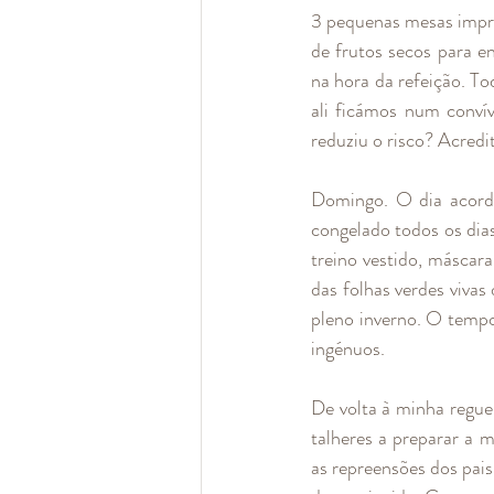
3 pequenas mesas impro
de frutos secos para e
na hora da refeição. To
ali ficámos num convív
reduziu o risco? Acredi
Domingo. O dia acordo
congelado todos os dia
treino vestido, máscara
das folhas verdes vivas
pleno inverno. O temp
ingénuos.
De volta à minha reguei
talheres a preparar a 
as repreensões dos pais