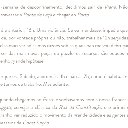
e-semana de desconfinamento, decidimos sair de 
Viana
. Não
travessar a 
Ponte de Leça 
e chegar ao 
Porto
. 
 dia anterior, 16h. Uma violência. Se eu mandasse, impedia qualq
 de, por vontade própria ou não, trabalhar mais de 12h seguidas
elas mais variadíssimas razões sob as quais não me vou debruçar
ser das mais novas peças do puzzle, os recursos são poucos n
tenho grande hipótese.
rque era Sábado, acordei às 11h e não às 7h, como é habitual n
e turnos de trabalho. Mas adiante.
 quando chegámos ao 
Porto
 e sonhávamos com a nossa francesi
ggati
, cervejaria clássica da 
Rua da Constituição
 e o primeir
tranho ver reduzido o movimento da grande cidade e as gentes a 
asseios da 
Constituição
. 