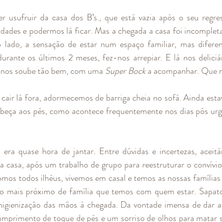
r usufruir da casa dos B’s., que está vazia após o seu regre
ades e podermos lá ficar. Mas a chegada a casa foi incompleta,
o lado, a sensação de estar num espaço familiar, mas diferen
urante os últimos 2 meses, fez-nos arrepiar. E lá nos delici
a nos soube tão bem, com uma 
Super Bock
 a acompanhar. Que m
air lá fora, adormecemos de barriga cheia no sofá. Ainda est
beça aos pés, como acontece frequentemente nos dias pós urgê
era quase hora de jantar. Entre dúvidas e incertezas, aceitá
ua casa, após um trabalho de grupo para reestruturar o convív
mos todos ilhéus, vivemos em casal e temos as nossas famílias 
o mais próximo de família que temos com quem estar. Sapatos
higienização das mãos à chegada. Da vontade imensa de dar ab
primento de toque de pés e um sorriso de olhos para matar sa