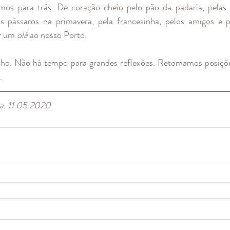
mos para trás. De coração cheio pelo pão da padaria, pelas f
os pássaros na primavera, pela francesinha, pelos amigos e p
r um 
olá 
ao nosso Porto. 
lho. Não há tempo para grandes reflexões. Retomamos posições
. 
a. 11.05.2020