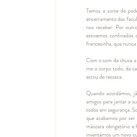
Temos a sorte de pode
encerramento das faculd
nos receber. Por outr
estivemos confinados d
francesinha, que nunc
Com o som da chuva a c
me o corpo todo, da ca
estou de ressaca. 
Quando acordámos, já 
amigos para jantar a s
todos em segurança. So
que acabamos por ser 
máscara obrigatório e 
inventámos um novo cum