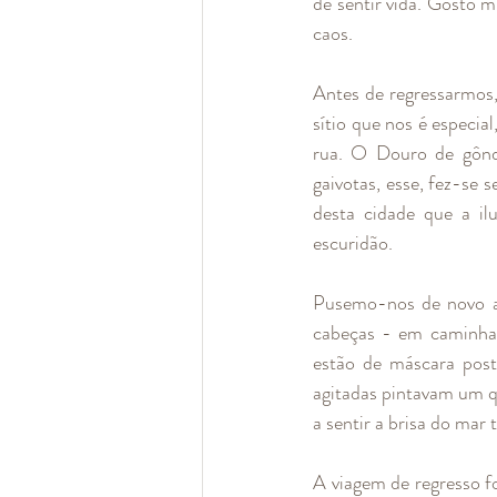
de sentir vida. Gosto m
caos.
Antes de regressarmos,
sítio que nos é especia
rua. O Douro de gônd
gaivotas, esse, fez-se 
desta cidade que a i
escuridão.
Pusemo-nos de novo a 
cabeças - em caminhad
estão de máscara post
agitadas pintavam um qua
a sentir a brisa do mar 
A viagem de regresso fo