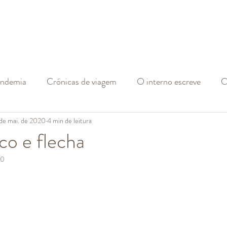
andemia
Crónicas de viagem
O interno escreve
C
 de mai. de 2020
4 min de leitura
co e flecha
20