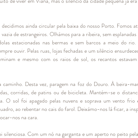
uito de viver em Viana, mas o silêncio da cidade pequena já era
 decidimos ainda circular pela baixa do nosso Porto. Fomos até
l, vazia de estrangeiros. Olhámos para a ribeira, sem esplanadas
olas estacionadas nas bermas e sem barcos a meio do rio. 
sempre ouvir. Pelas ruas, lojas fechadas e um silêncio ensurdece
luminam e mesmo com os raios de sol, os recantos estavam
caminho. Desta vez, paragem na foz do Douro. À beira-mar 
as, corridas, de patins ou de bicicleta. Mantém-se o distanc
a. O sol foi apagado pelas nuvens e soprava um vento frio e
dro, ao rebentar no cais do farol. Deixámo-nos lá ficar, a inspi
tocar-nos na cara. 
i silenciosa. Com um nó na garganta e um aperto no peito pela 