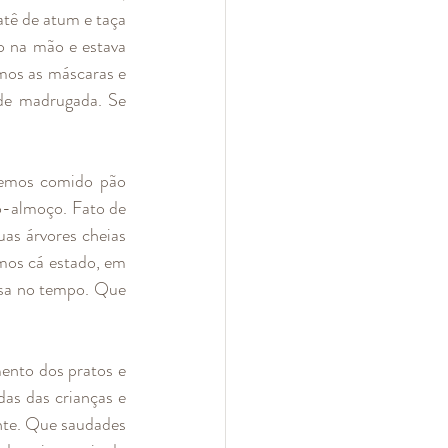
tê de atum e taça 
o na mão e estava 
mos as máscaras e 
de madrugada. Se 
Temos comido pão 
-almoço. Fato de 
as árvores cheias 
mos cá estado, em 
sa no tempo. Que 
ento dos pratos e 
as das crianças e 
nte. Que saudades 