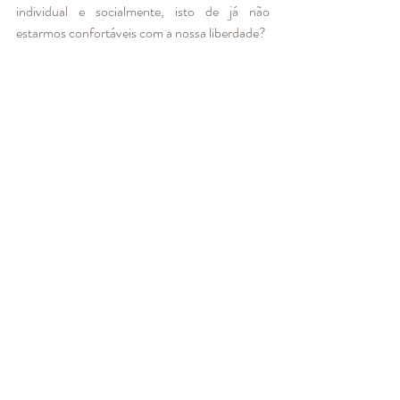
individual e socialmente, isto de já não 
estarmos confortáveis com a nossa liberdade?
Não fomos feitos para isto. Para construirmos 
relações que no futuro vamos deixar sem 
cumprimento na rua. Somos seres sociais e o 
nosso rosto faz parte desta interligação social 
da nossa espécie e, em particular, da nossa 
cultura. Queremos ver cair a lágrima e ver 
rasgar o sorriso. Gostamos de decifrar rostos. 
Ler rugas de uma vida. 
Não fomos feitos para andar de cara tapada. A 
conter a gargalhada. 
Chega o fim-de-semana.
Quero passear, ir dar uma volta, apanhar sol. 
Quero ir experimentar sabores novos a um 