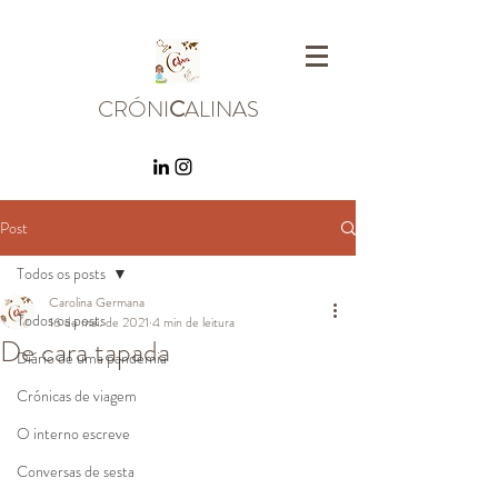
CRÓNI
C
ALINAS
Post
Todos os posts
Carolina Germana
Todos os posts
16 de mai. de 2021
4 min de leitura
De cara tapada
Diário de uma pandemia
Crónicas de viagem
O interno escreve
Conversas de sesta