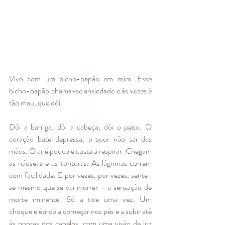
Vivo com um bicho-papão em mim. Esse 
bicho-papão chama-se ansiedade e às vezes é 
tão mau, que dói. 
Dói a barriga, dói a cabeça, dói o peito. O 
coração bate depressa, o suor não sai das 
mãos. O ar é pouco e custa a respirar. Chegam 
as náuseas e as tonturas. As lágrimas correm 
com facilidade. E por vezes, por vezes, sente-
se mesmo que se vai morrer – a sensação de 
morte iminente. Só a tive uma vez. Um 
choque elétrico a começar nos pés e a subir até 
às pontas dos cabelos, com uma visão de luz 