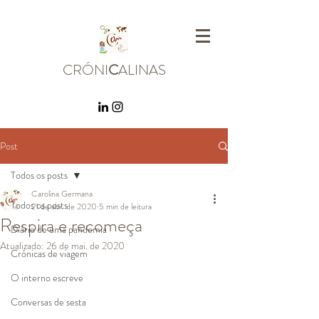
CRÓNI
C
ALINAS
Post
Todos os posts
Carolina Germana
Todos os posts
21 de abr. de 2020
5 min de leitura
Respira e recomeça
Diário de uma pandemia
Atualizado:
26 de mai. de 2020
Crónicas de viagem
O interno escreve
Conversas de sesta