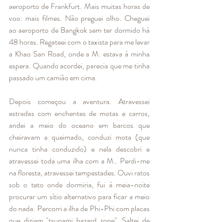
aeroporto de Frankfurt. Mais muitas horas de 
voo: mais filmes. Não preguei olho. Cheguei 
ao aeroporto de Bangkok sem ter dormido há 
48 horas. Regateei com o taxista para me levar 
a Khao San Road, onde a M. estava à minha 
espera. Quando acordei, parecia que me tinha 
passado um camião em cima. 
Depois começou a aventura. Atravessei 
estradas com enchentes de motas e carros, 
andei a meio do oceano em barcos que 
cheiravam a queimado, conduzi mota (que 
nunca tinha conduzido) e nela descobri e 
atravessei toda uma ilha com a M.. Perdi-me 
na floresta, atravessei tempestades. Ouvi ratos 
sob o teto onde dormiria, fui à meia-noite 
procurar um sítio alternativo para ficar a meio 
do nada. Percorri a ilha de Phi-Phi com placas 
que diziam "tsunami hazard zone". Saltei de 