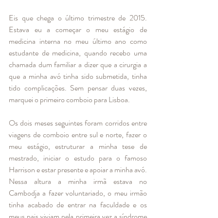
Eis que chega o último trimestre de 2015. 
Estava eu a começar o meu estágio de 
medicina interna no meu último ano como 
estudante de medicina, quando recebo uma 
chamada dum familiar a dizer que a cirurgia a 
que a minha avó tinha sido submetida, tinha 
tido complicações. Sem pensar duas vezes, 
marquei o primeiro comboio para Lisboa. 
Os dois meses seguintes foram corridos entre 
viagens de comboio entre sul e norte, fazer o 
meu estágio, estruturar a minha tese de 
mestrado, iniciar o estudo para o famoso 
Harrison e estar presente e apoiar a minha avó. 
Nessa altura a minha irmã estava no 
Cambodja a fazer voluntariado, o meu irmão 
tinha acabado de entrar na faculdade e os 
meus pais viviam pela primeira vez a síndrome 