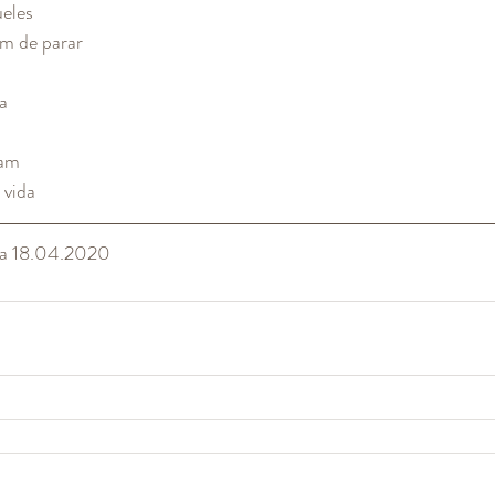
ueles
m de parar
a
uam
 vida
ia 18.04.2020