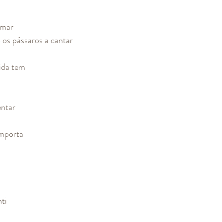
 
 mar
 os pássaros a cantar
ida tem
entar
importa
nti