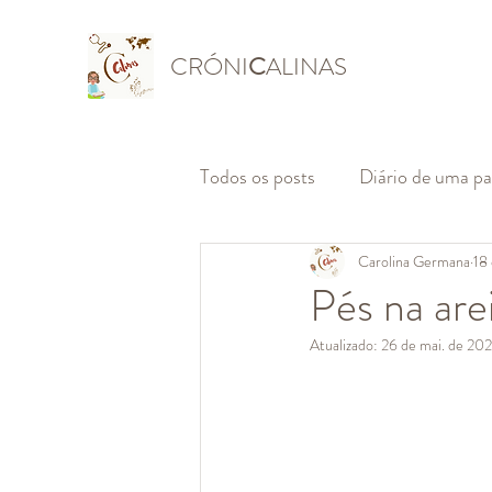
CRÓNI
C
ALINAS
Todos os posts
Diário de uma p
Carolina Germana
18
Pés na are
Atualizado:
26 de mai. de 20