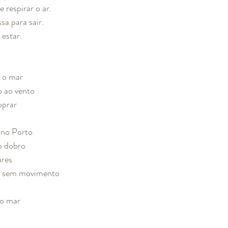
 respirar o ar. 
a para sair. 
 estar.
 o mar
o ao vento
oprar
 no Porto
o dobro
ares
ia sem movimento
 o mar