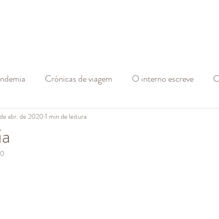
andemia
Crónicas de viagem
O interno escreve
C
 de abr. de 2020
1 min de leitura
ia
20