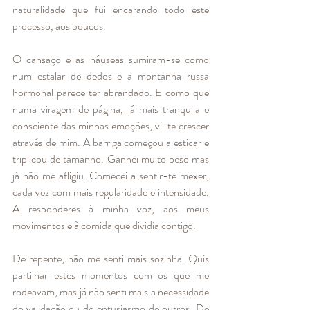
naturalidade que fui encarando todo este 
processo, aos poucos.
O cansaço e as náuseas sumiram-se como 
num estalar de dedos e a montanha russa 
hormonal parece ter abrandado. E como que 
numa viragem de página, já mais tranquila e 
consciente das minhas emoções, vi-te crescer 
através de mim. A barriga começou a esticar e 
triplicou de tamanho. Ganhei muito peso mas 
já não me afligiu. Comecei a sentir-te mexer, 
cada vez com mais regularidade e intensidade. 
A responderes à minha voz, aos meus 
movimentos e à comida que dividia contigo.
De repente, não me senti mais sozinha. Quis 
partilhar estes momentos com os que me 
rodeavam, mas já não senti mais a necessidade 
de validação ou de entusiasmo de outros. De 