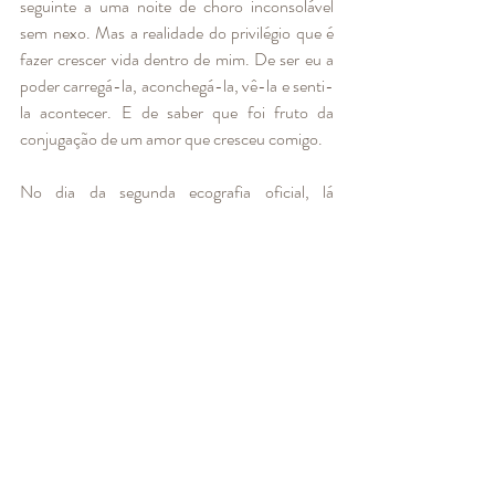
seguinte a uma noite de choro inconsolável 
sem nexo. Mas a realidade do privilégio que é  
fazer crescer vida dentro de mim. De ser eu a 
poder carregá-la, aconchegá-la, vê-la e senti-
la acontecer. E de saber que foi fruto da 
conjugação de um amor que cresceu comigo.
No dia da segunda ecografia oficial, lá 
estávamos nós a ver o nosso bebé. Não foi 
alívio, não senti nenhuma emoção forte, não 
deu direito a lágrimas. Senti-me apenas plena, 
cheia de tudo o que ansiosamente aguardava. 
O momento em que me senti só bem por te 
ter.
Escrevo enquanto te sinto rodopiar na minha 
barriga e vejo-a mudar de forma quando a 
chutas num canto. E sinto-me feliz. Feliz por 
estar a realizar este sonho e de ter encontrado 