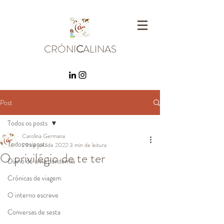
CRÓNI
C
ALINAS
Post
Todos os posts
Carolina Germana
Todos os posts
29 de jun. de 2022
3 min de leitura
O privilégio de te ter
Diário de uma pandemia
Crónicas de viagem
O interno escreve
Conversas de sesta