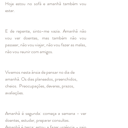
Hoje estou no sofá e amanhã também vou 
estar. 
E de repente, sinto-me vazia. Amanhã não 
vou ver doentes, mas também não vou 
passear, não vou viajar, não vou fazer as malas, 
não vou reunir com amigos. 
Vivemos nesta ânsia de pensar no dia de 
amanhã. Os dias planeados, preenchidos, 
cheios.  Preocupações, deveres, prazos, 
avaliações. 
Amanhã é segunda: começa a semana - ver 
doentes, estudar, preparar consultas.
Amanhã é terça: estou a fazer urgência - saio 