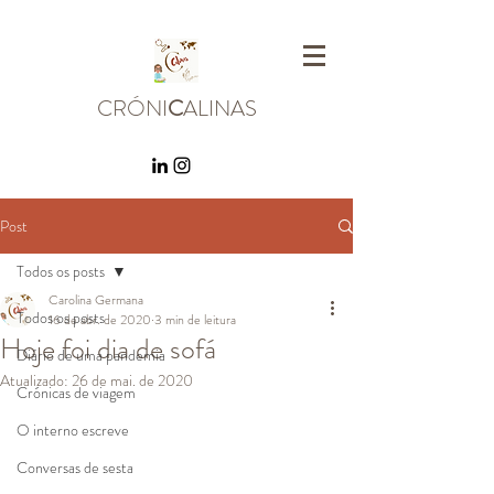
CRÓNI
C
ALINAS
Post
Todos os posts
Carolina Germana
Todos os posts
16 de abr. de 2020
3 min de leitura
Hoje foi dia de sofá
Diário de uma pandemia
Atualizado:
26 de mai. de 2020
Crónicas de viagem
O interno escreve
Conversas de sesta