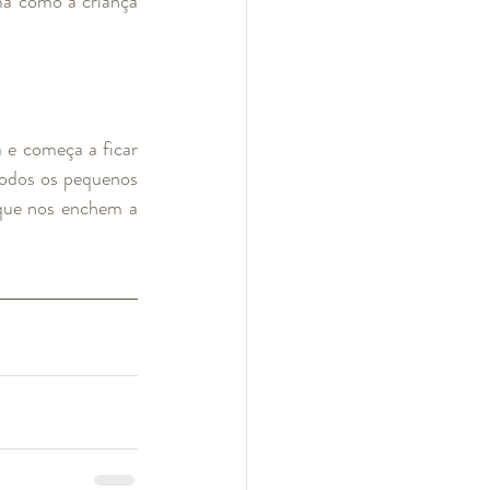
ma como a criança 
 e começa a ficar 
odos os pequenos 
que nos enchem a 