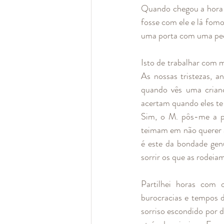
Quando chegou a hora de
fosse com ele e lá fom
uma porta com uma pequ
Isto de trabalhar com m
As nossas tristezas, a
quando vês uma crianç
acertam quando eles te
Sim, o M. pôs-me a pe
teimam em não querer a
é este da bondade genu
sorrir os que as rodeia
Partilhei horas com 
burocracias e tempos d
sorriso escondido por d