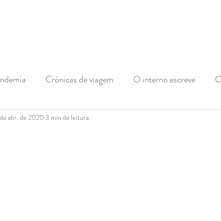
andemia
Crónicas de viagem
O interno escreve
C
 de abr. de 2020
3 min de leitura