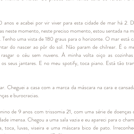
0 anos e acabei por vir viver para esta cidade de mar há 2. 
Mas neste momento, neste preciso momento, estou sentada na mi
. Tenho uma vista de 180 graus para o horizonte. O mar está ca
ntar do nascer ao pôr do sol. Não param de chilrear. É o m
asgar o céu sem nuvens. À minha volta oiço as cozinhas 
os seus jantares. E no meu spotify, toca piano. Está tão tran
har. Cheguei a casa com a marca da máscara na cara e cansada
ças e burocracias.
ino de 9 anos com trissomia 21, com uma série de doenças 
ade imensa. Chegou a uma sala vazia e eu apareci para o chama
 toca, luvas, viseira e uma máscara bico de pato. Irreconhec