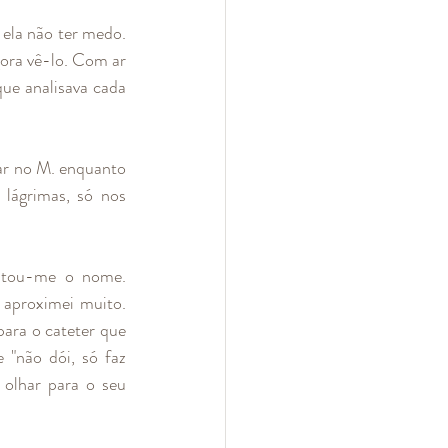
ela não ter medo. 
ora vê-lo. Com ar 
ue analisava cada 
rar no M. enquanto 
lágrimas, só nos 
ntou-me o nome. 
 aproximei muito. 
para o cateter que 
"não dói, só faz 
olhar para o seu 