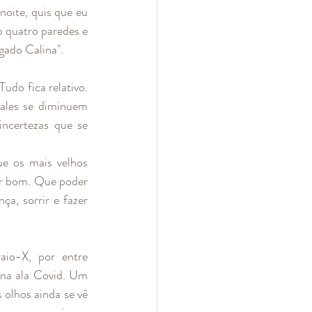
oite, quis que eu 
 quatro paredes e 
gado Calina".
do fica relativo. 
ales se diminuem 
ncertezas que se 
e os mais velhos 
ar bom. Que poder 
, sorrir e fazer 
io-X, por entre 
na ala Covid. Um 
 olhos ainda se vê 