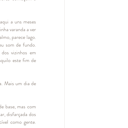
Daqui a uns meses 
nha varanda a ver 
lmo, parece lago. 
eu som de fundo. 
dos vizinhos em 
quilo este fim de 
. Mais um dia de 
de base, mas com 
r, disfarçada dos 
ível como gente. 