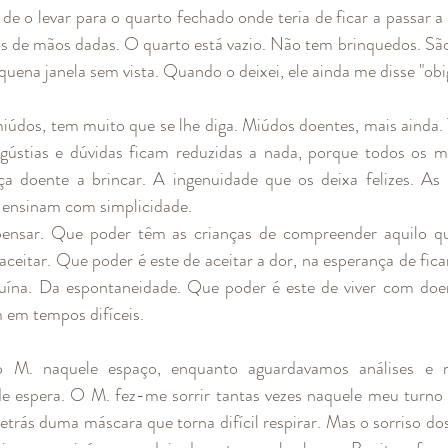
 o levar para o quarto fechado onde teria de ficar a passar a n
os de mãos dadas. O quarto está vazio. Não tem brinquedos. São
ena janela sem vista. Quando o deixei, ele ainda me disse "obi
iúdos, tem muito que se lhe diga. Miúdos doentes, mais ainda. Tu
ngústias e dúvidas ficam reduzidas a nada, porque todos os m
a doente a brincar. A ingenuidade que os deixa felizes. As i
 ensinam com simplicidade.
nsar. Que poder têm as crianças de compreender aquilo qu
ceitar. Que poder é este de aceitar a dor, na esperança de fic
ína. Da espontaneidade. Que poder é este de viver com doença
m em tempos difíceis.
o M. naquele espaço, enquanto aguardavamos análises e ra
e espera. O M. fez-me sorrir tantas vezes naquele meu turno 
etrás duma máscara que torna difícil respirar. Mas o sorriso dos