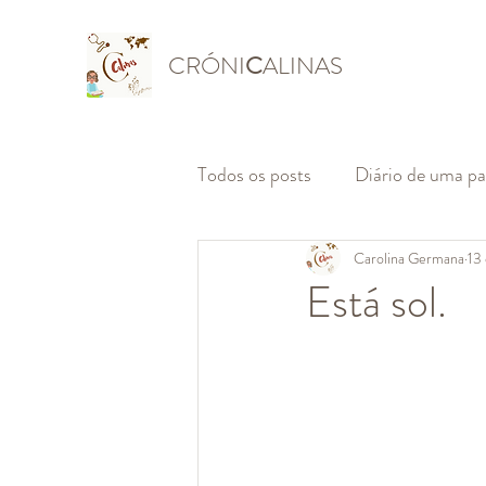
CRÓNI
C
ALINAS
Todos os posts
Diário de uma p
Carolina Germana
13
Está sol.