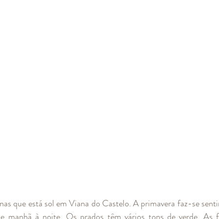
as que está sol em Viana do Castelo. A primavera faz-se sentir.
e manhã à noite. Os prados têm vários tons de verde. As f