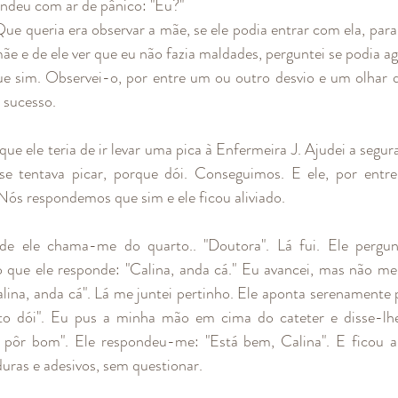
ndeu com ar de pânico: "Eu?"
ue queria era observar a mãe, se ele podia entrar com ela, para 
e e de ele ver que eu não fazia maldades, perguntei se podia ag
e sim. Observei-o, por entre um ou outro desvio e um olhar q
 sucesso.
que ele teria de ir levar uma pica à Enfermeira J. Ajudei a segu
se tentava picar, porque dói. Conseguimos. E ele, por entre 
 Nós respondemos que sim e ele ficou aliviado.
de ele chama-me do quarto.. "Doutora". Lá fui. Ele pergu
Ao que ele responde: "Calina, anda cá." Eu avancei, mas não me
Calina, anda cá". Lá me juntei pertinho. Ele aponta serenamente 
sto dói". Eu pus a minha mão em cima do cateter e disse-lhe 
e pôr bom". Ele respondeu-me: "Está bem, Calina". E ficou a 
duras e adesivos, sem questionar.