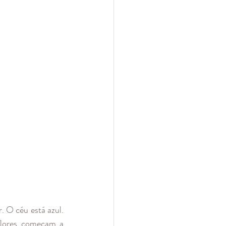
 O céu está azul. 
lores começam a 