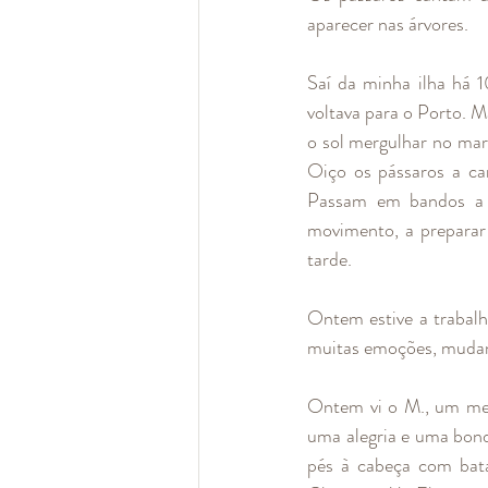
aparecer nas árvores.
Saí da minha ilha há 1
voltava para o Porto. 
o sol mergulhar no mar
Oiço os pássaros a ca
Passam em bandos a r
movimento, a preparar 
tarde.
Ontem estive a trabal
muitas emoções, mudan
Ontem vi o M., um men
uma alegria e uma bond
pés à cabeça com bata,