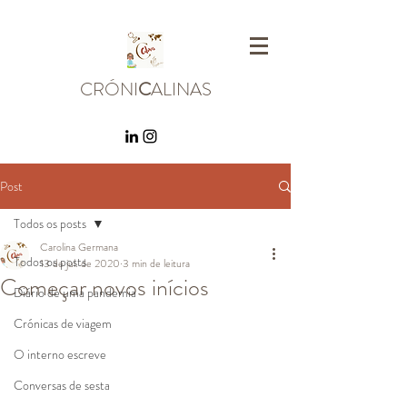
CRÓNI
C
ALINAS
Post
Todos os posts
Carolina Germana
Todos os posts
13 de jul. de 2020
3 min de leitura
Começar novos inícios
Diário de uma pandemia
Crónicas de viagem
O interno escreve
Conversas de sesta