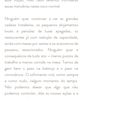
essas manobras neste novo normal. 
Ninguém quer continuar a ver as grandes 
cadeias hoteleiras, os pequenos alojamentos 
locais e pensões de luzes apagadas, os 
restaurantes já com redução de capacidade, 
ainda com mesas por sentar e os autocarros de 
passeios, estacionados. Ninguém quer a 
consequência de tudo isto – menos postos de 
trabalho e menos comida na mesa. Temos de 
gerir bem o peso na balança e o peso na 
consciência. O sofrimento virá, como sempre 
e como tudo, nalgum momento do tempo. 
Não podemos deixar que algo que não 
podemos controlar, dite as nossas ações e a 
nossa vida. Mas importa que aquilo que 
podemos controlar, com a responsabilidade 
que exige, pessoal e social, nos deixe viver. 