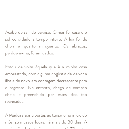
Acabo de sair do paraíso. O mar foi casa e o 
sol convidado a tempo inteiro. A lua foi de 
cheia a quarto minguante. Os abraços, 
perdoem-me, foram dados. 
Estou de volta àquela que é a minha casa 
emprestada, com alguma angústia de deixar a 
ilha e de novo em contagem decrescente para 
o regresso. No entanto, chego de coração 
cheio e preenchido por estes dias tão 
recheados.
A Madeira abriu portas ao turismo no início do 
mês, sem casos locais há mais de 30 dias. A 
obrigação do teste à chegada ou até 72h antes 