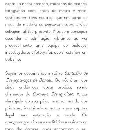
captou a nossa atenção, rodeados de material 
fotográfico com lentes de metro e meio, 
vestidos em tons neutros, que em torno da 
mesa de madeira conversavam sobre a vida 
selvagem ali tão presente. Nós sem conseguir 
esconder a admiração, vibrámos ao ver 
provavelmente uma equipa de biólogos, 
investigadores e fotógrafos que ali estariam em 
trabalho. 
Seguimos depois viagem até ao 
Santuário de 
Orangotangos de Bornéu
. Bornéu é um dos 
sítios endémicos desta espécie, sendo 
chamados de 
Bornean Orang Utan
. A cor 
alaranjada do seu pêlo, rara no mundo dos 
primatas, é cobiçada e motiva a sua captura 
ilegal para estimação e venda. Os 
orangotangos são seres solitários e residem no 
topo das árvores, onde encontram o seu 