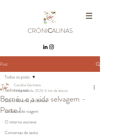
CRÓNI
C
ALINAS
Post
Todos os posts
Carolina Germana
Todos os posts
15 de nov. de 2020
3 min de leitura
Bornéu e a vida selvagem -
Diário de uma pandemia
Parte I
Crónicas de viagem
O interno escreve
Conversas de sesta