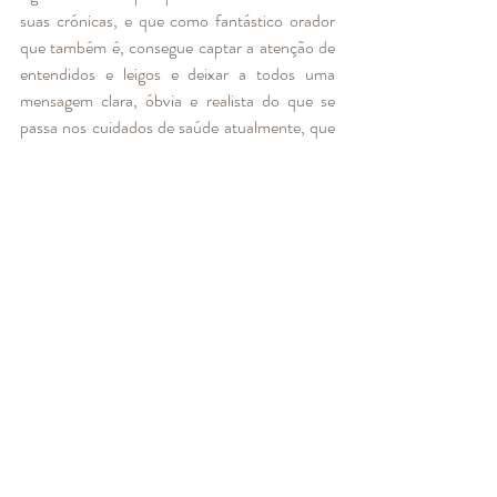
suas crónicas, e que como fantástico orador 
que também é, consegue captar a atenção de 
entendidos e leigos e deixar a todos uma 
mensagem clara, óbvia e realista do que se 
passa nos cuidados de saúde atualmente, que 
recomendo a todos ouvir. A mensagem final 
foi aparentemente óbvia: para ajudar a ajudar, 
comecemos por chegar onde podemos - ao 
nosso círculo de pessoas. A quem nos ouve. 
Regresso a casa. Tiro finalmente a máscara P2 
que esteve colada a mim durante as dezasseis 
longas horas de trabalho e inspiro o ar fresco, 
deixando-me ficar ali uns segundos com as 
gotas de chuva a me caírem na face, como que 
se lavando a alma e trazendo a calma, 
refletindo no que tinha acabado de ouvir. 