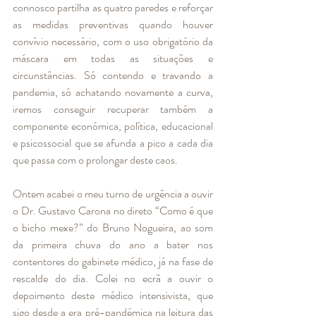
connosco partilha as quatro paredes e reforçar 
as medidas preventivas quando houver 
convívio necessário, com o uso obrigatório da 
máscara em todas as situações e 
circunstâncias. Só contendo e travando a 
pandemia, só achatando novamente a curva, 
iremos conseguir recuperar também a 
componente económica, política, educacional 
e psicossocial que se afunda a pico a cada dia 
que passa com o prolongar deste caos. 
Ontem acabei o meu turno de urgência a ouvir 
o Dr. Gustavo Carona no direto “Como é que 
o bicho mexe?” do Bruno Nogueira, ao som 
da primeira chuva do ano a bater nos 
contentores do gabinete médico, já na fase de 
rescalde do dia. Colei no ecrã a ouvir o 
depoimento deste médico intensivista, que 
sigo desde a era pré-pandémica na leitura das 