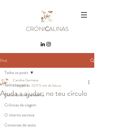
CRÓNI
C
ALINAS
Post
Todos os posts
Carolina Germana
Todos os posts
21 de jan. de 2021
5 min de leitura
Ajuda a ajudar: no teu círculo
Diário de uma pandemia
Crónicas de viagem
O interno escreve
Conversas de sesta